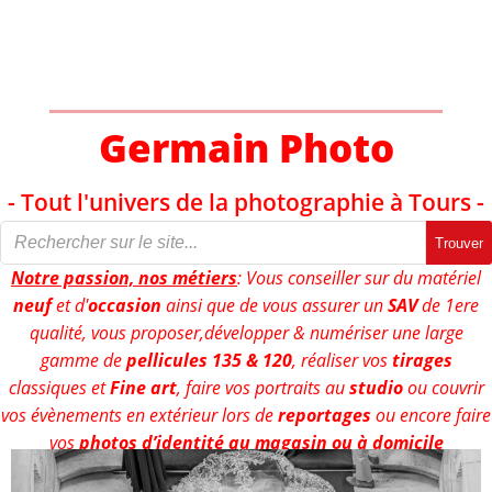
Aller
au
contenu
Germain Photo
- Tout l'univers de la photographie à Tours -
Trouver
Notre passion, nos métiers
: Vous conseiller sur du matériel
neuf
et d'
occasion
ainsi que de vous assurer un
SAV
de 1ere
qualité, vous proposer,développer & numériser une large
gamme de
pellicules 135 & 120
, réaliser vos
tirages
classiques et
Fine art
, faire vos portraits au
studio
ou couvrir
vos évènements en extérieur lors de
reportages
ou encore faire
vos
photos d’identité au magasin ou à domicile