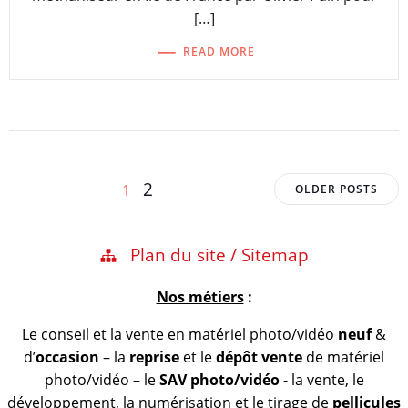
[…]
READ MORE
Posts
Posts
Page
Page
2
1
OLDER POSTS
navigation
navigation
Plan du site / Sitemap
Nos métiers
:
Le conseil et la vente en matériel photo/vidéo
neuf
&
d’
occasion
– la
reprise
et le
dépôt vente
de matériel
photo/vidéo – le
SAV photo/vidéo
- la vente, le
développement, la numérisation et le tirage de
pellicules