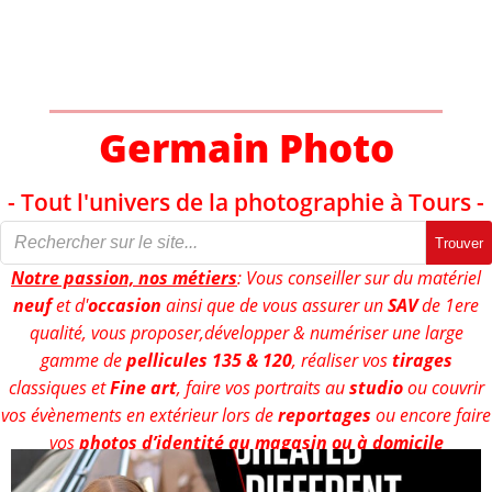
Aller
au
contenu
Germain Photo
- Tout l'univers de la photographie à Tours -
Trouver
Notre passion, nos métiers
: Vous conseiller sur du matériel
neuf
et d'
occasion
ainsi que de vous assurer un
SAV
de 1ere
qualité, vous proposer,développer & numériser une large
gamme de
pellicules 135 & 120
, réaliser vos
tirages
classiques et
Fine art
, faire vos portraits au
studio
ou couvrir
vos évènements en extérieur lors de
reportages
ou encore faire
vos
photos d’identité au magasin ou à domicile