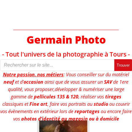
Aller
au
contenu
Germain Photo
- Tout l'univers de la photographie à Tours -
Trouver
Notre passion, nos métiers
: Vous conseiller sur du matériel
neuf
et d'
occasion
ainsi que de vous assurer un
SAV
de 1ere
qualité, vous proposer,développer & numériser une large
gamme de
pellicules 135 & 120
, réaliser vos
tirages
classiques et
Fine art
, faire vos portraits au
studio
ou couvrir
vos évènements en extérieur lors de
reportages
ou encore faire
vos
photos d’identité au magasin ou à domicile