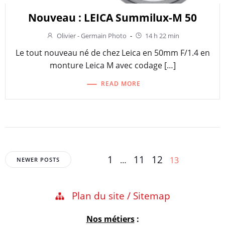
Nouveau : LEICA Summilux-M 50
Olivier - Germain Photo
-
14 h 22 min
Le tout nouveau né de chez Leica en 50mm F/1.4 en
monture Leica M avec codage […]
READ MORE
Posts
Posts
Page
Page
Page
1
11
12
Page
…
13
NEWER POSTS
navigation
navigation
Plan du site / Sitemap
Nos métiers
: