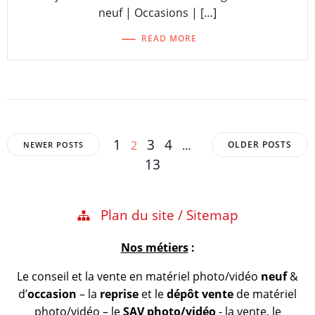
neuf | Occasions | […]
READ MORE
Posts
Posts
Posts
Page
Page
Page
Page
1
Page
3
4
2
…
OLDER POSTS
NEWER POSTS
navigation
navigation
navigation
13
Plan du site / Sitemap
Nos métiers
:
Le conseil et la vente en matériel photo/vidéo
neuf
&
d’
occasion
– la
reprise
et le
dépôt vente
de matériel
photo/vidéo – le
SAV photo/vidéo
- la vente, le