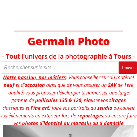
Aller
au
contenu
Germain Photo
- Tout l'univers de la photographie à Tours -
Trouver
Notre passion, nos métiers
: Vous conseiller sur du matériel
neuf
et d'
occasion
ainsi que de vous assurer un
SAV
de 1ere
qualité, vous proposer,développer & numériser une large
gamme de
pellicules 135 & 120
, réaliser vos
tirages
classiques et
Fine art
, faire vos portraits au
studio
ou couvrir
vos évènements en extérieur lors de
reportages
ou encore faire
vos
photos d’identité au magasin ou à domicile