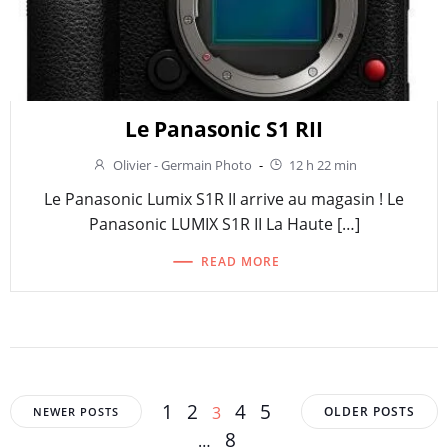
Le Panasonic S1 RII
Olivier - Germain Photo
-
12 h 22 min
Le Panasonic Lumix S1R II arrive au magasin ! Le
Panasonic LUMIX S1R II La Haute […]
READ MORE
Posts
Posts
Posts
Page
Page
Page
Page
1
2
Page
4
5
3
OLDER POSTS
NEWER POSTS
navigation
navigation
navigation
Page
8
…