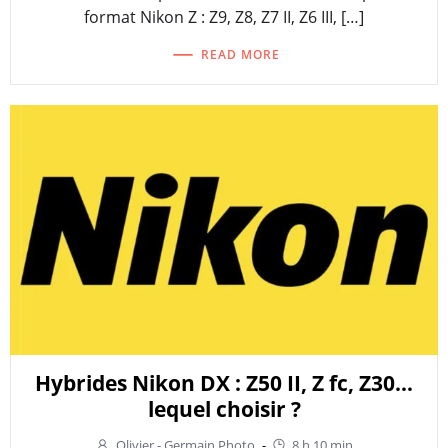
format Nikon Z : Z9, Z8, Z7 II, Z6 III, […]
READ MORE
Hybrides Nikon DX : Z50 II, Z fc, Z30…
lequel choisir ?
Olivier - Germain Photo
-
8 h 10 min