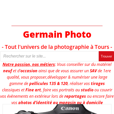
Aller
au
contenu
Germain Photo
- Tout l'univers de la photographie à Tours -
Trouver
Notre passion, nos métiers
: Vous conseiller sur du matériel
neuf
et d'
occasion
ainsi que de vous assurer un
SAV
de 1ere
qualité, vous proposer,développer & numériser une large
gamme de
pellicules 135 & 120
, réaliser vos
tirages
classiques et
Fine art
, faire vos portraits au
studio
ou couvrir
vos évènements en extérieur lors de
reportages
ou encore faire
vos
photos d’identité au magasin ou à domicile