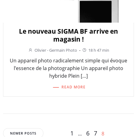
Le nouveau SIGMA BF arrive en
magasin !
Olivier - Germain Photo
-
18 h 47 min
Un appareil photo radicalement simple qui évoque
l’essence de la photographie Un appareil photo
hybride Plein […]
READ MORE
Posts
Posts
Page
Page
Page
1
6
7
Page
…
8
NEWER POSTS