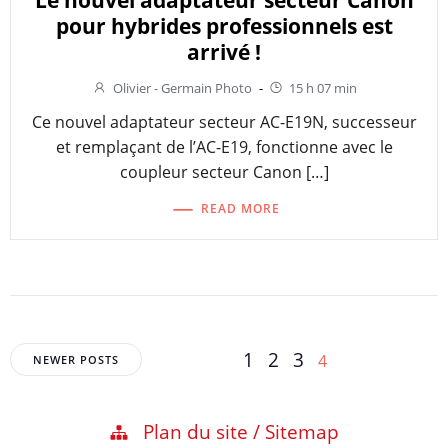
pour hybrides professionnels est
arrivé !
Olivier - Germain Photo
-
15 h 07 min
Ce nouvel adaptateur secteur AC-E19N, successeur
et remplaçant de l’AC-E19, fonctionne avec le
coupleur secteur Canon […]
READ MORE
Posts
Posts
Page
Page
Page
1
2
3
Page
4
NEWER POSTS
navigation
navigation
Plan du site / Sitemap