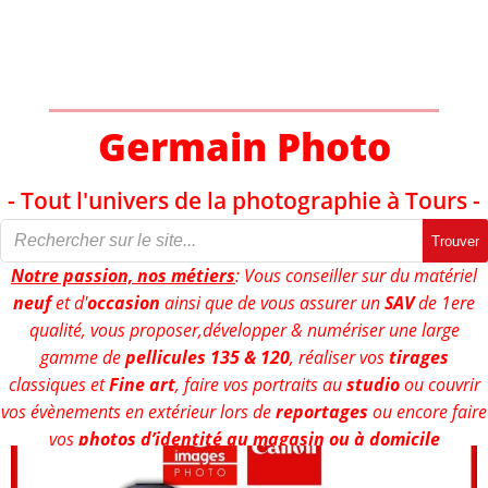
Aller
au
contenu
Germain Photo
- Tout l'univers de la photographie à Tours -
Trouver
Notre passion, nos métiers
: Vous conseiller sur du matériel
neuf
et d'
occasion
ainsi que de vous assurer un
SAV
de 1ere
qualité, vous proposer,développer & numériser une large
gamme de
pellicules 135 & 120
, réaliser vos
tirages
classiques et
Fine art
, faire vos portraits au
studio
ou couvrir
vos évènements en extérieur lors de
reportages
ou encore faire
vos
photos d’identité au magasin ou à domicile