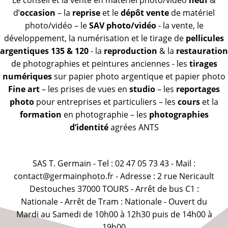
Le conseil et la vente en matériel photo/vidéo
neuf
&
d’
occasion
– la
reprise
et le
dépôt vente
de matériel
photo/vidéo – le
SAV photo/vidéo
- la vente, le
développement, la numérisation et le tirage de
pellicules
argentiques 135 & 120
- la
reproduction
& la
restauration
de photographies et peintures anciennes - les
tirages
numériques
sur papier photo argentique et papier photo
Fine art
– les prises de vues en
studio
– les
reportages
photo
pour entreprises et particuliers – les
cours
et la
formation
en photographie – les
photographies
d’identité
agrées ANTS
SAS T. Germain - Tel : 02 47 05 73 43 - Mail :
contact@germainphoto.fr - Adresse : 2 rue Nericault
Destouches 37000 TOURS - Arrêt de bus C1 :
Nationale - Arrêt de Tram : Nationale - Ouvert du
Mardi au Samedi de 10h00 à 12h30 puis de 14h00 à
19h00