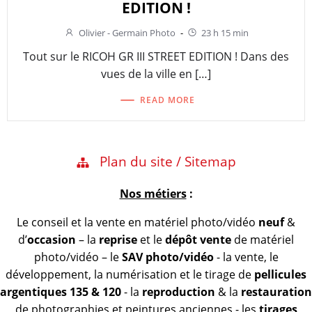
EDITION !
Olivier - Germain Photo
-
23 h 15 min
Tout sur le RICOH GR III STREET EDITION ! Dans des
vues de la ville en […]
READ MORE
Plan du site / Sitemap
Nos métiers
:
Le conseil et la vente en matériel photo/vidéo
neuf
&
d’
occasion
– la
reprise
et le
dépôt vente
de matériel
photo/vidéo – le
SAV photo/vidéo
- la vente, le
développement, la numérisation et le tirage de
pellicules
argentiques 135 & 120
- la
reproduction
& la
restauration
de photographies et peintures anciennes - les
tirages