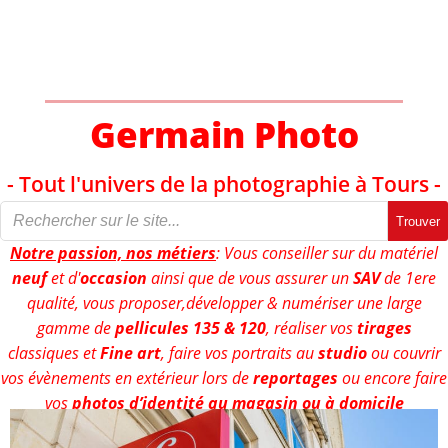
Aller
au
contenu
Germain Photo
- Tout l'univers de la photographie à Tours -
Trouver
Notre passion, nos métiers
: Vous conseiller sur du matériel
neuf
et d'
occasion
ainsi que de vous assurer un
SAV
de 1ere
qualité, vous proposer,développer & numériser une large
gamme de
pellicules 135 & 120
, réaliser vos
tirages
classiques et
Fine art
, faire vos portraits au
studio
ou couvrir
vos évènements en extérieur lors de
reportages
ou encore faire
vos
photos d’identité au magasin ou à domicile