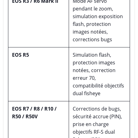
EOS R3 / R6 Mark II
Mode AF servo
pendant le zoom,
simulation exposition
flash, protection
images notées,
corrections bugs
EOS R5
Simulation flash,
protection images
notées, correction
erreur 70,
compatibilité objectifs
dual fisheye
EOS R7 / R8 / R10 /
Corrections de bugs,
R50 / R50V
sécurité accrue (PIN),
prise en charge
objectifs RF-S dual