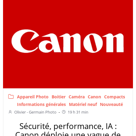
Appareil Photo
Boitier
Caméra
Canon
Compacts
Informations générales
Matériel neuf
Nouveauté
Olivier - Germain Photo
-
19 h 31 min
Sécurité, performance, IA :
Canon déploie une vague de