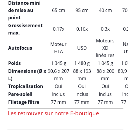
Distance mini
de mise au
65 cm
95 cm
40 cm
70 
point
Grossissement
0,17x
0,16x
0,3x
0,2
max.
Moteurs
Moteur
Na
Autofocus
USD
XD
HLA
US
linéaires
Poids
1 345 g
1 480 g
1 045 g
1 07
Dimensions (Ø x
90,6 x 207
88 x 193
88 x 200
89,9 x
L)
mm
mm
mm
m
Tropicalisation
Oui
Oui
Oui
Ou
Pare-soleil
Inclus
Inclus
Inclus
Incl
Filetage filtre
77 mm
77 mm
77 mm
77 
Les retrouver sur notre E-boutique