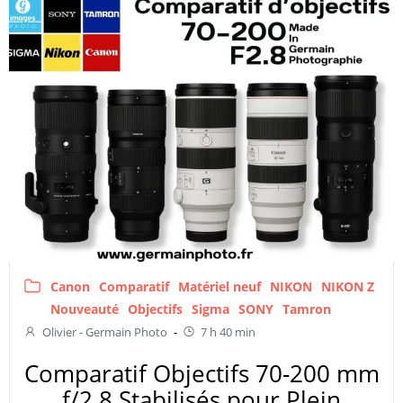
Canon
Comparatif
Matériel neuf
NIKON
NIKON Z
Nouveauté
Objectifs
Sigma
SONY
Tamron
Olivier - Germain Photo
-
7 h 40 min
Comparatif Objectifs 70-200 mm
f/2.8 Stabilisés pour Plein