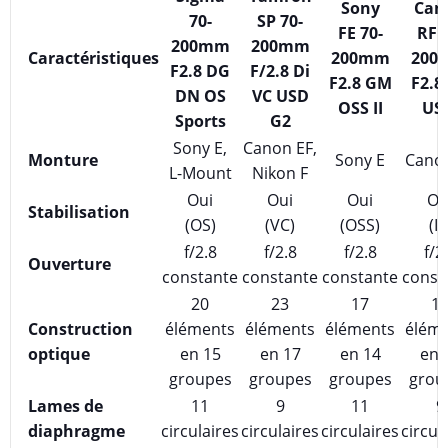
Sony
Can
70-
SP 70-
FE 70-
RF 7
200mm
200mm
Caractéristiques
200mm
200
F2.8 DG
F/2.8 Di
F2.8 GM
F2.8L
DN OS
VC USD
OSS II
US
Sports
G2
Sony E,
Canon EF,
Monture
Sony E
Cano
L-Mount
Nikon F
Oui
Oui
Oui
Ou
Stabilisation
(OS)
(VC)
(OSS)
(IS
f/2.8
f/2.8
f/2.8
f/2
Ouverture
constante
constante
constante
const
20
23
17
1
Construction
éléments
éléments
éléments
élém
optique
en 15
en 17
en 14
en 
groupes
groupes
groupes
grou
Lames de
11
9
11
9
diaphragme
circulaires
circulaires
circulaires
circul