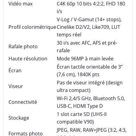
Vidéo max
C4K 60p 10 bits 4:2:2, FHD 180
i/s
V-Log / V-Gamut (14+ stops),
Profil colorimétrique
Cinelike D2/V2, Like709, LUT
temps réel
30 i/s avec AFC, AFS et pré-
Rafale photo
rafale
Haute résolution
Mode 96MP à main levée
Écran tactile orientable de 3’’
Écran
(7,6 cm), 1840K pts
Pas de viseur intégré (design
Viseur
ultra compact)
Wi-Fi 2,4/5 GHz, Bluetooth 5.0,
Connectivité
USB-C, HDMI Type D
1 slot carte SD (UHS-II
Stockage
compatible V90)
JPEG, RAW, RAW+JPEG (3:2, 4:3,
Formats photo