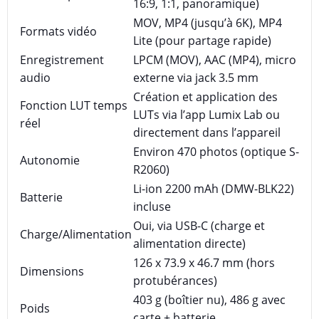
16:9, 1:1, panoramique)
MOV, MP4 (jusqu’à 6K), MP4
Formats vidéo
Lite (pour partage rapide)
Enregistrement
LPCM (MOV), AAC (MP4), micro
audio
externe via jack 3.5 mm
Création et application des
Fonction LUT temps
LUTs via l’app Lumix Lab ou
réel
directement dans l’appareil
Environ 470 photos (optique S-
Autonomie
R2060)
Li-ion 2200 mAh (DMW-BLK22)
Batterie
incluse
Oui, via USB-C (charge et
Charge/Alimentation
alimentation directe)
126 x 73.9 x 46.7 mm (hors
Dimensions
protubérances)
403 g (boîtier nu), 486 g avec
Poids
carte + batterie