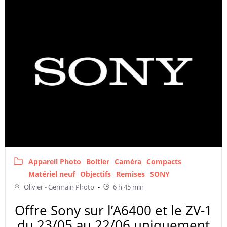
Appareil Photo
Boitier
Caméra
Compacts
Matériel neuf
Objectifs
Remises
SONY
Olivier - Germain Photo
-
6 h 45 min
Offre Sony sur l’A6400 et le ZV-1
du 23/05 au 22/06 uniquement