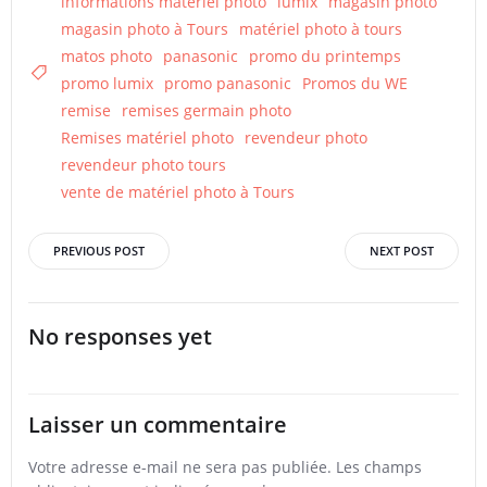
informations matériel photo
lumix
magasin photo
magasin photo à Tours
matériel photo à tours
matos photo
panasonic
promo du printemps
promo lumix
promo panasonic
Promos du WE
remise
remises germain photo
Remises matériel photo
revendeur photo
revendeur photo tours
vente de matériel photo à Tours
Post
Post
PREVIOUS POST
NEXT POST
navigation
navigation
No responses yet
Laisser un commentaire
Votre adresse e-mail ne sera pas publiée.
Les champs