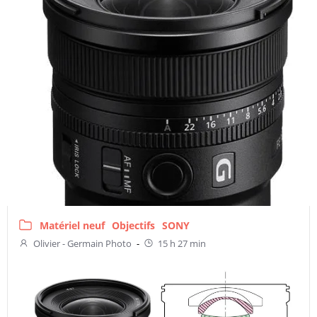
Matériel neuf
Objectifs
SONY
Olivier - Germain Photo
-
15 h 27 min