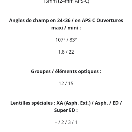
16mm (24mm APS-C)
Angles de champ en 24×36 / en APS-C Ouvertures
maxi / mini :
107° / 83°
1.8 / 22
Groupes / éléments optiques :
12 / 15
Lentilles spéciales : XA (Asph. Ext.) / Asph. / ED /
Super ED :
– / 2 / 3 / 1