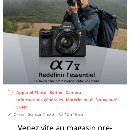
Appareil Photo
Boitier
Caméra
Informations générales
Matériel neuf
Nouveauté
SONY
Olivier - Germain Photo
-
12 h 16 min
Venez vite au magasin pré-