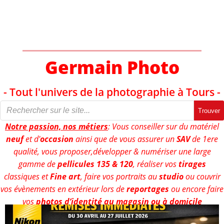
Aller
au
contenu
Germain Photo
- Tout l'univers de la photographie à Tours -
Trouver
Notre passion, nos métiers
: Vous conseiller sur du matériel
neuf
et d'
occasion
ainsi que de vous assurer un
SAV
de 1ere
qualité, vous proposer,développer & numériser une large
gamme de
pellicules 135 & 120
, réaliser vos
tirages
classiques et
Fine art
, faire vos portraits au
studio
ou couvrir
vos évènements en extérieur lors de
reportages
ou encore faire
vos
photos d’identité au magasin ou à domicile