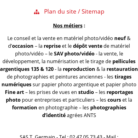
Plan du site / Sitemap
Nos métiers
:
Le conseil et la vente en matériel photo/vidéo
neuf
&
d’
occasion
– la
reprise
et le
dépôt vente
de matériel
photo/vidéo – le
SAV photo/vidéo
- la vente, le
développement, la numérisation et le tirage de
pellicules
argentiques 135 & 120
- la
reproduction
& la
restauration
de photographies et peintures anciennes - les
tirages
numériques
sur papier photo argentique et papier photo
Fine art
– les prises de vues en
studio
– les
reportages
photo
pour entreprises et particuliers – les
cours
et la
formation
en photographie – les
photographies
d’identité
agrées ANTS
SAS T. Germain - Tel : 02 47 05 73 43 - Mail :