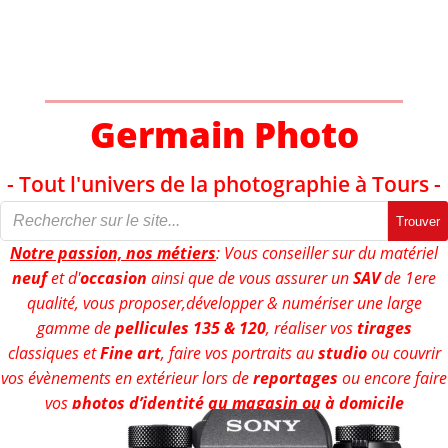
Aller
au
contenu
Germain Photo
- Tout l'univers de la photographie à Tours -
Trouver
Notre passion, nos métiers
: Vous conseiller sur du matériel
neuf
et d'
occasion
ainsi que de vous assurer un
SAV
de 1ere
qualité, vous proposer,développer & numériser une large
gamme de
pellicules 135 & 120
, réaliser vos
tirages
classiques et
Fine art
, faire vos portraits au
studio
ou couvrir
vos évènements en extérieur lors de
reportages
ou encore faire
vos
photos d’identité au magasin ou à domicile