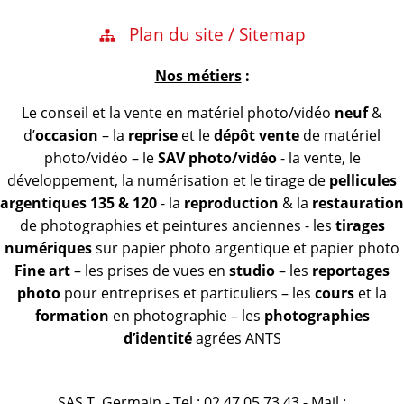
Plan du site / Sitemap
Nos métiers
:
Le conseil et la vente en matériel photo/vidéo
neuf
&
d’
occasion
– la
reprise
et le
dépôt vente
de matériel
photo/vidéo – le
SAV photo/vidéo
- la vente, le
développement, la numérisation et le tirage de
pellicules
argentiques 135 & 120
- la
reproduction
& la
restauration
de photographies et peintures anciennes - les
tirages
numériques
sur papier photo argentique et papier photo
Fine art
– les prises de vues en
studio
– les
reportages
photo
pour entreprises et particuliers – les
cours
et la
formation
en photographie – les
photographies
d’identité
agrées ANTS
SAS T. Germain - Tel : 02 47 05 73 43 - Mail :