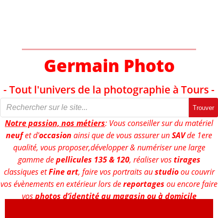
Aller
au
contenu
Germain Photo
- Tout l'univers de la photographie à Tours -
Trouver
Notre passion, nos métiers
: Vous conseiller sur du matériel
neuf
et d'
occasion
ainsi que de vous assurer un
SAV
de 1ere
qualité, vous proposer,développer & numériser une large
gamme de
pellicules 135 & 120
, réaliser vos
tirages
classiques et
Fine art
, faire vos portraits au
studio
ou couvrir
vos évènements en extérieur lors de
reportages
ou encore faire
vos
photos d’identité au magasin ou à domicile