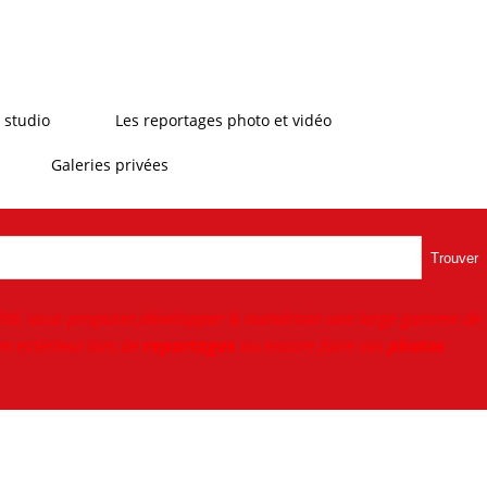
 studio
Les reportages photo et vidéo
Galeries privées
Trouver
ité, vous proposer,développer & numériser une large gamme de
n extérieur lors de
reportages
ou encore faire vos
photos