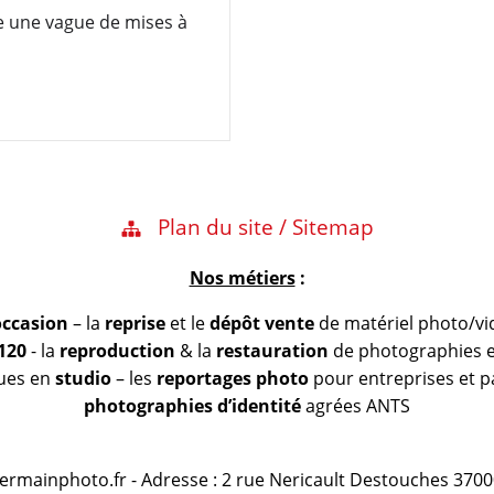
ie une vague de mises à
Plan du site / Sitemap
Nos métiers
:
occasion
– la
reprise
et le
dépôt vente
de matériel photo/vi
 120
- la
reproduction
& la
restauration
de photographies et
vues en
studio
– les
reportages photo
pour entreprises et pa
photographies d’identité
agrées ANTS
@germainphoto.fr - Adresse : 2 rue Nericault Destouches 3700