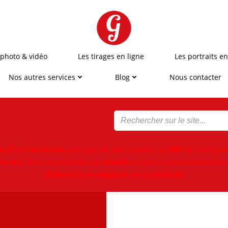
 photo & vidéo
Les tirages en ligne
Les portraits en
Nos autres services
Blog
Nous contacter
euf
et d'
occasion
ainsi que de vous assurer un
SAV
de 1ere qual
ne art
, faire vos portraits au
studio
ou couvrir vos évènements e
d’identité au magasin ou à domicile