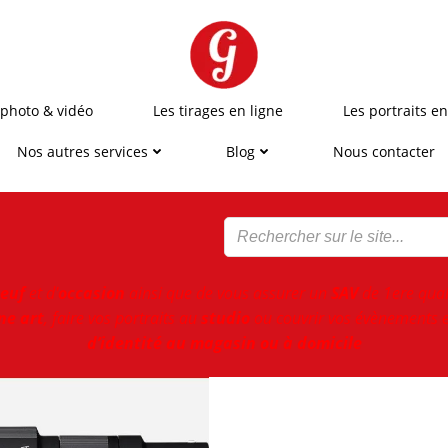
 photo & vidéo
Les tirages en ligne
Les portraits en
Nos autres services
Blog
Nous contacter
euf
et d'
occasion
ainsi que de vous assurer un
SAV
de 1ere qual
ne art
, faire vos portraits au
studio
ou couvrir vos évènements e
d’identité au magasin ou à domicile