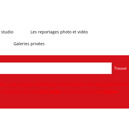
 studio
Les reportages photo et vidéo
Galeries privées
Trouver
ité, vous proposer,développer & numériser une large gamme de
n extérieur lors de
reportages
ou encore faire vos
photos