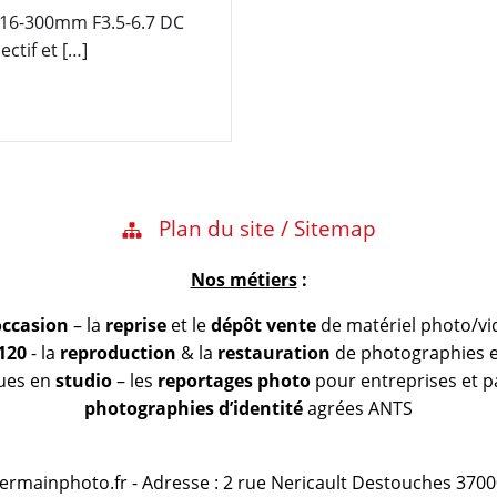
6-300mm F3.5-6.7 DC
ectif et […]
Plan du site / Sitemap
Nos métiers
:
occasion
– la
reprise
et le
dépôt vente
de matériel photo/vi
 120
- la
reproduction
& la
restauration
de photographies et
vues en
studio
– les
reportages photo
pour entreprises et pa
photographies d’identité
agrées ANTS
@germainphoto.fr - Adresse : 2 rue Nericault Destouches 3700