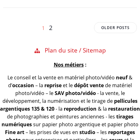
Posts
Posts
Page
Page
2
1
OLDER POSTS
navigation
navigation
Plan du site / Sitemap
Nos métiers
:
Le conseil et la vente en matériel photo/vidéo
neuf
&
d’
occasion
– la
reprise
et le
dépôt vente
de matériel
photo/vidéo – le
SAV photo/vidéo
- la vente, le
développement, la numérisation et le tirage de
pellicules
argentiques 135 & 120
- la
reproduction
& la
restauration
de photographies et peintures anciennes - les
tirages
numériques
sur papier photo argentique et papier photo
Fine art
– les prises de vues en
studio
– les
reportages