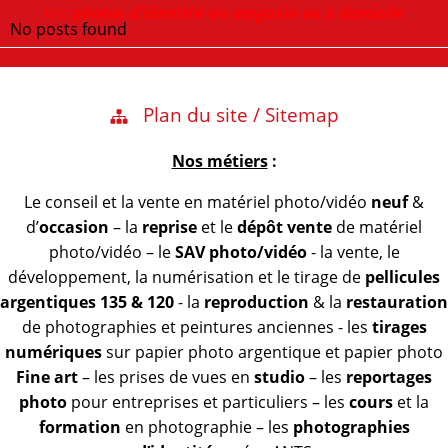
vos
photos d’identité au magasin ou à domicile
No posts found
Plan du site / Sitemap
Nos métiers
:
Le conseil et la vente en matériel photo/vidéo
neuf
&
d’
occasion
– la
reprise
et le
dépôt vente
de matériel
photo/vidéo – le
SAV photo/vidéo
- la vente, le
développement, la numérisation et le tirage de
pellicules
argentiques 135 & 120
- la
reproduction
& la
restauration
de photographies et peintures anciennes - les
tirages
numériques
sur papier photo argentique et papier photo
Fine art
– les prises de vues en
studio
– les
reportages
photo
pour entreprises et particuliers – les
cours
et la
formation
en photographie – les
photographies