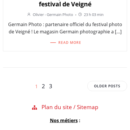
festival de Veigné
Olivier - Germain Photo
-
23 h 03 min
Germain Photo : partenaire officiel du festival photo
de Veigné ! Le magasin Germain photographie a […]
READ MORE
Posts
Posts
Page
Page
Page
2
3
1
OLDER POSTS
navigation
navigation
Plan du site / Sitemap
Nos métiers
: