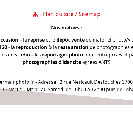
Plan du site / Sitemap
Nos métiers
:
occasion
– la
reprise
et le
dépôt vente
de matériel photo/vi
 120
- la
reproduction
& la
restauration
de photographies et
vues en
studio
– les
reportages photo
pour entreprises et pa
photographies d’identité
agrées ANTS
@germainphoto.fr - Adresse : 2 rue Nericault Destouches 3700
 - Ouvert du Mardi au Samedi de 10h00 à 12h30 puis de 14h