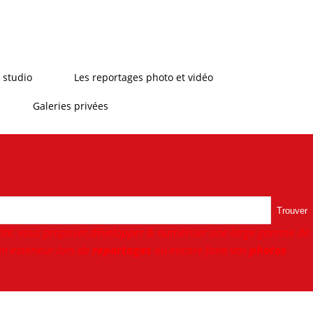
 studio
Les reportages photo et vidéo
Galeries privées
Trouver
ité, vous proposer,développer & numériser une large gamme de
n extérieur lors de
reportages
ou encore faire vos
photos