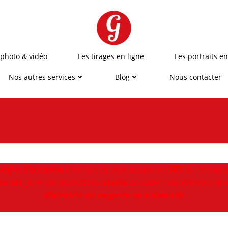
 photo & vidéo
Les tirages en ligne
Les portraits en
Nos autres services
Blog
Nous contacter
euf
et d'
occasion
ainsi que de vous assurer un
SAV
de 1ere qual
ne art
, faire vos portraits au
studio
ou couvrir vos évènements e
d’identité au magasin ou à domicile