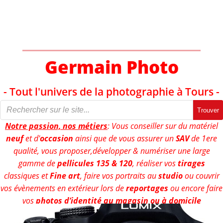
Aller
au
contenu
Germain Photo
- Tout l'univers de la photographie à Tours -
Trouver
Notre passion, nos métiers
: Vous conseiller sur du matériel
neuf
et d'
occasion
ainsi que de vous assurer un
SAV
de 1ere
qualité, vous proposer,développer & numériser une large
gamme de
pellicules 135 & 120
, réaliser vos
tirages
classiques et
Fine art
, faire vos portraits au
studio
ou couvrir
vos évènements en extérieur lors de
reportages
ou encore faire
vos
photos d’identité au magasin ou à domicile