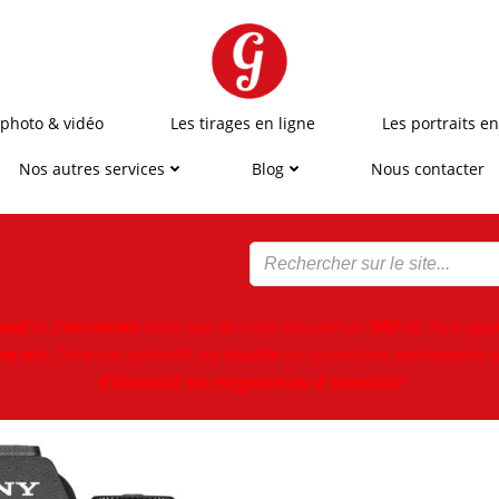
 photo & vidéo
Les tirages en ligne
Les portraits en
Nos autres services
Blog
Nous contacter
euf
et d'
occasion
ainsi que de vous assurer un
SAV
de 1ere qual
ne art
, faire vos portraits au
studio
ou couvrir vos évènements e
d’identité au magasin ou à domicile