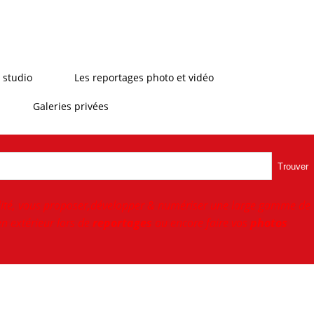
 studio
Les reportages photo et vidéo
Galeries privées
Trouver
ité, vous proposer,développer & numériser une large gamme de
n extérieur lors de
reportages
ou encore faire vos
photos