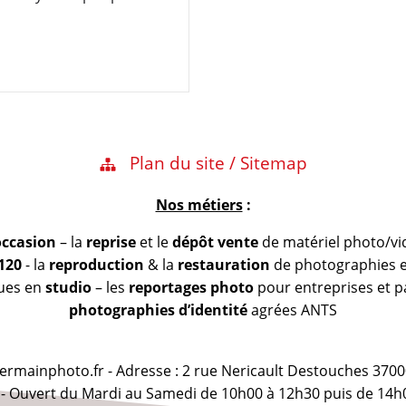
Plan du site / Sitemap
Nos métiers
:
occasion
– la
reprise
et le
dépôt vente
de matériel photo/vi
 120
- la
reproduction
& la
restauration
de photographies et
vues en
studio
– les
reportages photo
pour entreprises et pa
photographies d’identité
agrées ANTS
@germainphoto.fr - Adresse : 2 rue Nericault Destouches 3700
 - Ouvert du Mardi au Samedi de 10h00 à 12h30 puis de 14h