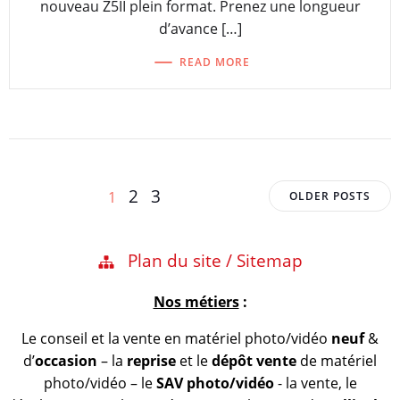
nouveau Z5II plein format. Prenez une longueur
d’avance […]
READ MORE
Posts
Posts
Page
Page
Page
2
3
1
OLDER POSTS
navigation
navigation
Plan du site / Sitemap
Nos métiers
:
Le conseil et la vente en matériel photo/vidéo
neuf
&
d’
occasion
– la
reprise
et le
dépôt vente
de matériel
photo/vidéo – le
SAV photo/vidéo
- la vente, le