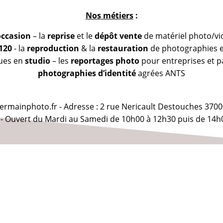
Nos métiers
:
occasion
– la
reprise
et le
dépôt vente
de matériel photo/vi
 120
- la
reproduction
& la
restauration
de photographies et
vues en
studio
– les
reportages photo
pour entreprises et pa
photographies d’identité
agrées ANTS
@germainphoto.fr - Adresse : 2 rue Nericault Destouches 3700
 - Ouvert du Mardi au Samedi de 10h00 à 12h30 puis de 14h