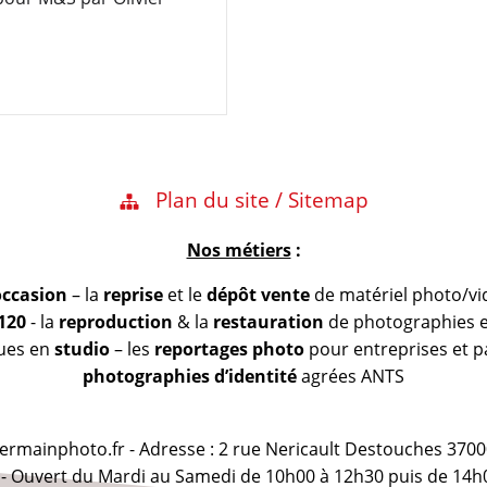
Plan du site / Sitemap
Nos métiers
:
occasion
– la
reprise
et le
dépôt vente
de matériel photo/vi
 120
- la
reproduction
& la
restauration
de photographies et
vues en
studio
– les
reportages photo
pour entreprises et pa
photographies d’identité
agrées ANTS
@germainphoto.fr - Adresse : 2 rue Nericault Destouches 3700
 - Ouvert du Mardi au Samedi de 10h00 à 12h30 puis de 14h