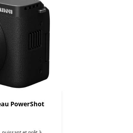
veau PowerShot
 puissant et prêt à