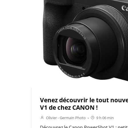
Venez découvrir le tout nou
V1 de chez CANON !
Olivier - Germain Photo
-
9 h 06 min
Découvrez le Canon PowerShot V1 : petit,