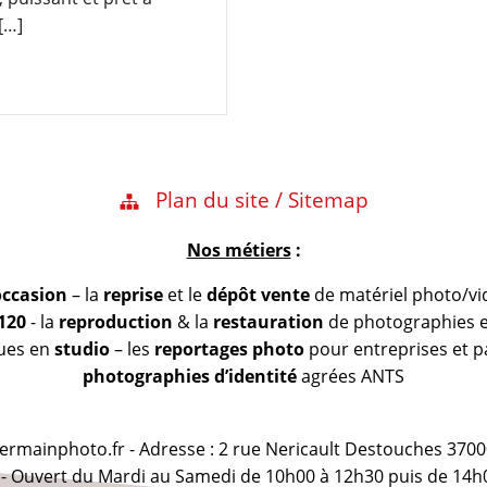
[…]
Plan du site / Sitemap
Nos métiers
:
occasion
– la
reprise
et le
dépôt vente
de matériel photo/vi
 120
- la
reproduction
& la
restauration
de photographies et
vues en
studio
– les
reportages photo
pour entreprises et pa
photographies d’identité
agrées ANTS
@germainphoto.fr - Adresse : 2 rue Nericault Destouches 3700
 - Ouvert du Mardi au Samedi de 10h00 à 12h30 puis de 14h