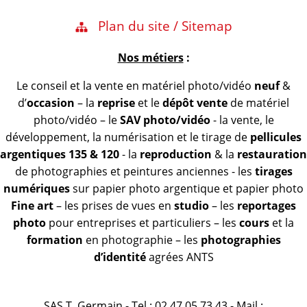
Plan du site / Sitemap
Nos métiers
:
Le conseil et la vente en matériel photo/vidéo
neuf
&
d’
occasion
– la
reprise
et le
dépôt vente
de matériel
photo/vidéo – le
SAV photo/vidéo
- la vente, le
développement, la numérisation et le tirage de
pellicules
argentiques 135 & 120
- la
reproduction
& la
restauration
de photographies et peintures anciennes - les
tirages
numériques
sur papier photo argentique et papier photo
Fine art
– les prises de vues en
studio
– les
reportages
photo
pour entreprises et particuliers – les
cours
et la
formation
en photographie – les
photographies
d’identité
agrées ANTS
SAS T. Germain - Tel : 02 47 05 73 43 - Mail :