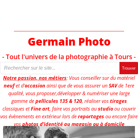
Aller
au
contenu
Germain Photo
- Tout l'univers de la photographie à Tours -
Trouver
Notre passion, nos métiers
: Vous conseiller sur du matériel
neuf
et d'
occasion
ainsi que de vous assurer un
SAV
de 1ere
qualité, vous proposer,développer & numériser une large
gamme de
pellicules 135 & 120
, réaliser vos
tirages
classiques et
Fine art
, faire vos portraits au
studio
ou couvrir
vos évènements en extérieur lors de
reportages
ou encore faire
vos
photos d’identité au magasin ou à domicile