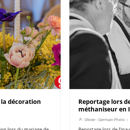
 la décoration
Reportage lors de
méthaniseur en I
Olivier - Germain Photo
-
ion lors du mariage de
Reportage lors de l’ina