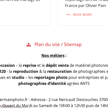
France par Olivier Pain
READ MORE
Plan du site / Sitemap
Nos métiers
:
occasion
– la
reprise
et le
dépôt vente
de matériel photo/vi
 120
- la
reproduction
& la
restauration
de photographies et
vues en
studio
– les
reportages photo
pour entreprises et pa
photographies d’identité
agrées ANTS
@germainphoto.fr - Adresse : 2 rue Nericault Destouches 3700
 - Ouvert du Mardi au Samedi de 10h00 à 12h30 puis de 14h