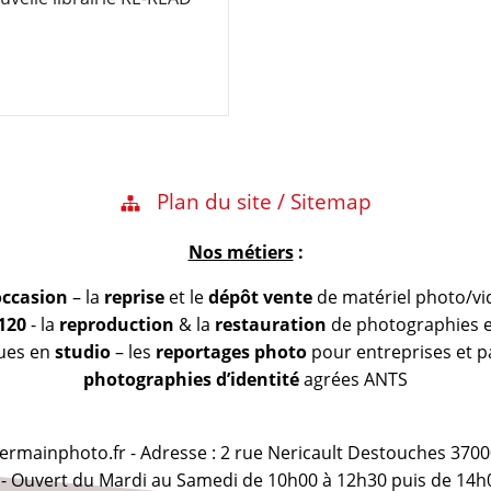
Plan du site / Sitemap
Nos métiers
:
occasion
– la
reprise
et le
dépôt vente
de matériel photo/vi
 120
- la
reproduction
& la
restauration
de photographies et
vues en
studio
– les
reportages photo
pour entreprises et pa
photographies d’identité
agrées ANTS
@germainphoto.fr - Adresse : 2 rue Nericault Destouches 3700
 - Ouvert du Mardi au Samedi de 10h00 à 12h30 puis de 14h