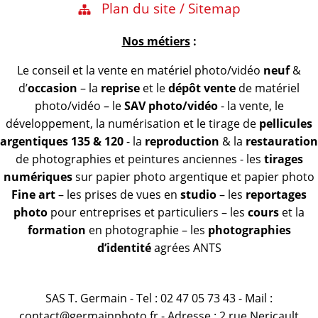
Plan du site / Sitemap
Nos métiers
:
Le conseil et la vente en matériel photo/vidéo
neuf
&
d’
occasion
– la
reprise
et le
dépôt vente
de matériel
photo/vidéo – le
SAV photo/vidéo
- la vente, le
développement, la numérisation et le tirage de
pellicules
argentiques 135 & 120
- la
reproduction
& la
restauration
de photographies et peintures anciennes - les
tirages
numériques
sur papier photo argentique et papier photo
Fine art
– les prises de vues en
studio
– les
reportages
photo
pour entreprises et particuliers – les
cours
et la
formation
en photographie – les
photographies
d’identité
agrées ANTS
SAS T. Germain - Tel : 02 47 05 73 43 - Mail :
contact@germainphoto.fr - Adresse : 2 rue Nericault