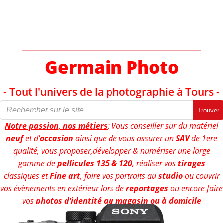
Aller
au
contenu
Germain Photo
- Tout l'univers de la photographie à Tours -
Trouver
Notre passion, nos métiers
: Vous conseiller sur du matériel
neuf
et d'
occasion
ainsi que de vous assurer un
SAV
de 1ere
qualité, vous proposer,développer & numériser une large
gamme de
pellicules 135 & 120
, réaliser vos
tirages
classiques et
Fine art
, faire vos portraits au
studio
ou couvrir
vos évènements en extérieur lors de
reportages
ou encore faire
vos
photos d’identité au magasin ou à domicile