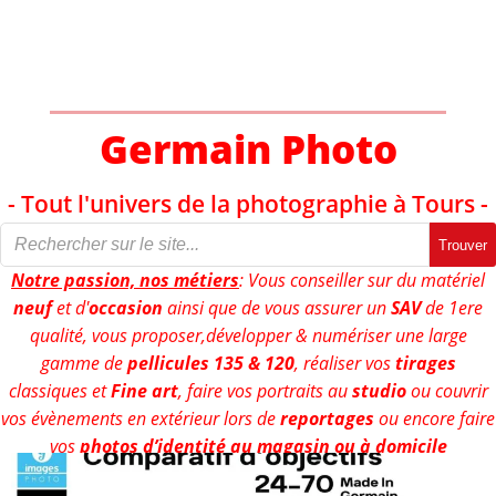
Aller
au
contenu
Germain Photo
- Tout l'univers de la photographie à Tours -
Trouver
Notre passion, nos métiers
: Vous conseiller sur du matériel
neuf
et d'
occasion
ainsi que de vous assurer un
SAV
de 1ere
qualité, vous proposer,développer & numériser une large
gamme de
pellicules 135 & 120
, réaliser vos
tirages
classiques et
Fine art
, faire vos portraits au
studio
ou couvrir
vos évènements en extérieur lors de
reportages
ou encore faire
vos
photos d’identité au magasin ou à domicile