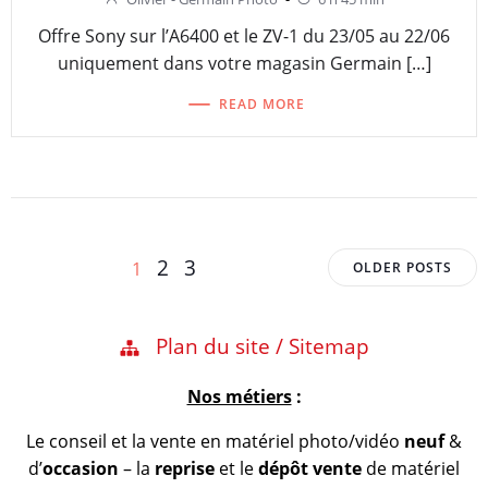
Offre Sony sur l’A6400 et le ZV-1 du 23/05 au 22/06
uniquement dans votre magasin Germain […]
READ MORE
Posts
Posts
Page
Page
Page
2
3
1
OLDER POSTS
navigation
navigation
Plan du site / Sitemap
Nos métiers
:
Le conseil et la vente en matériel photo/vidéo
neuf
&
d’
occasion
– la
reprise
et le
dépôt vente
de matériel